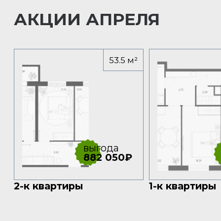
+7 (812) 443-56-59
sales@lenoblstroy47.ru