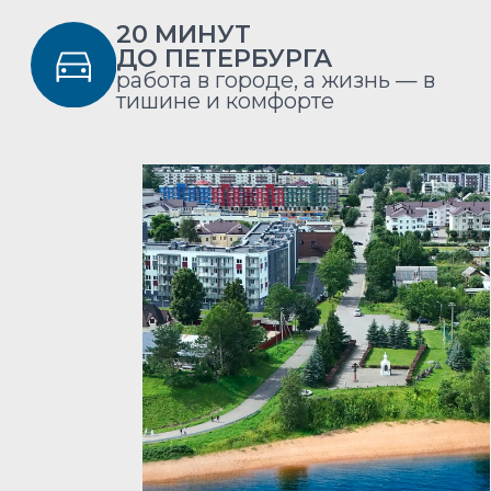
1
СЕМЕЙНАЯ
ИПОТЕКА 3,5 %
для семей с детьми до 7 лет
РЫНОЧНАЯ
ИПОТЕКА 13,9 %
для всех категорий покупателей
20 %
Первоначальный взнос
МАТЕРИНСКИЙ КАПИТАЛ
Можно использовать
РАССЧИТАТЬ
ПЛАТЕЖ
ПО ИПОТЕКЕ
Оставьте заявку, чтобы
узнать точные условия: