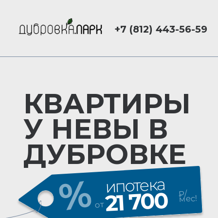
+7 (812) 443-56-59
КВАРТИРЫ
У НЕВЫ В
ДУБРОВКЕ
ипотека
21 700
₽/
мес!
от
Отделка
В ПОДАРОК
— только
до
30.04!